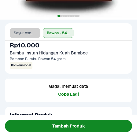
Sayur Asem - 60 gr
Rawon - 54 gr
Rp10.000
Bumbu Instan Hidangan Kuah Bamboe 
Bamboe Bumbu Rawon 54 gram
Konvensional
Gagal memuat data
Coba Lagi
Informasi Produk
Bamboe Bumbu Instan Hidangan Kuah merupakan resep 
Tambah Produk
masakan berkuah Indonesia dengan rasa khas yang 
menjadikan masakan kaya rasa dari rempah terbaik dan 
Baca Selengkapnya