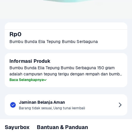
Rp0
Bumbu Bunda Elia Tepung Bumbu Serbaguna
Informasi Produk
Bumbu Bunda Elia Tepung Bumbu Serbaguna 150 gram 
adalah campuran tepung terigu dengan rempah dan bumbu 
pilihan yang dirancang untuk memberikan rasa gurih dan 
Baca Selengkapnya
renyah pada berbagai hidangan. Produk ini bebas MSG dan 
pengawet, menjadikannya pilihan aman untuk MPASI dan 
konsumsi keluarga sehari-hari. Cocok digunakan untuk 
Jaminan Belanja Aman
menggoreng ayam, tempe, tahu, ikan, atau sayuran, 
Barang tidak sesuai, Uang tunai kembali
menghasilkan tekstur crispy yang lezat.
Sayurbox
Bantuan & Panduan