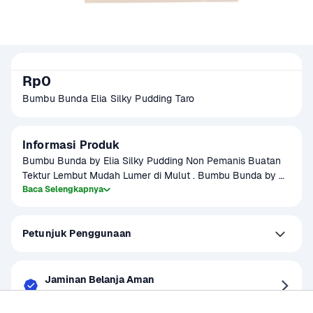
Rp0
Bumbu Bunda Elia Silky Pudding Taro
Informasi Produk
Bumbu Bunda by Elia Silky Pudding Non Pemanis Buatan 
Tektur Lembut Mudah Lumer di Mulut . Bumbu Bunda by 
Elia Silky Pudding merupakan bubuk bahan puding yang 
Baca Selengkapnya
menghasilkan puding dengan tektur lembut atau biasanya 
dikenal dengan Silky Pudding. Hadir untuk mempermudah 
Petunjuk Penggunaan
bunda menikmati Silky Pudding tanpa takut gagal dan sulit 
membuatnya.
Jaminan Belanja Aman
Barang tidak sesuai, Uang tunai kembali