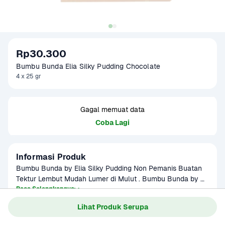
Rp30.300
Bumbu Bunda Elia Silky Pudding Chocolate 
4 x 25 gr
Gagal memuat data
Coba Lagi
Informasi Produk
Bumbu Bunda by Elia Silky Pudding Non Pemanis Buatan 
Tektur Lembut Mudah Lumer di Mulut . Bumbu Bunda by 
Elia Silky Pudding merupakan bubuk bahan puding yang 
Baca Selengkapnya
menghasilkan puding dengan tektur lembut atau biasanya 
Lihat Produk Serupa
dikenal dengan Silky Pudding. Hadir untuk mempermudah 
bunda menikmati Silky Pudding tanpa takut gagal dan sulit 
Gagal memuat data