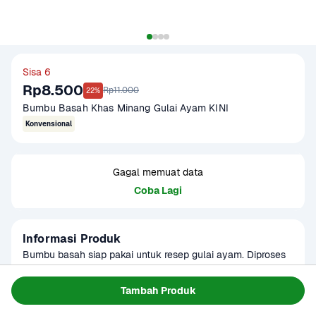
Sisa 6
Rp8.500
Rp11.000
22%
Bumbu Basah Khas Minang Gulai Ayam KINI
Konvensional
Gagal memuat data
Coba Lagi
Informasi Produk
Bumbu basah siap pakai untuk resep gulai ayam. Diproses 
secara konvensional dengan rempah dan bahan-bahan 
alami pilihan. Tanpa tambahan perasa, pewarna, atau 
Baca Selengkapnya
Tambah Produk
Kategori
Bumbu & Saus
pengawet kimian. Sehingga menghasilkan bumbu basah 
Umur Simpan
1-2 minggu
dengan cita rasa khas Minang. Produk sudah terverifikasi 