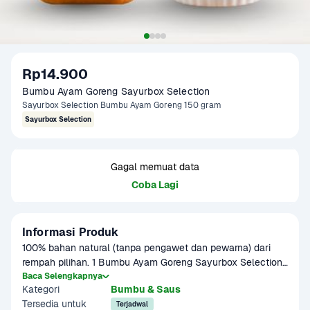
Rp14.900
Bumbu Ayam Goreng Sayurbox Selection
Sayurbox Selection Bumbu Ayam Goreng 150 gram
Sayurbox Selection
Gagal memuat data
Coba Lagi
Informasi Produk
100% bahan natural (tanpa pengawet dan pewarna) dari 
rempah pilihan. 1 Bumbu Ayam Goreng Sayurbox Selection 
dapat digunakan untuk 1 ekor ayam ukuran 1 kg. Terbuat 
Baca Selengkapnya
Kategori
Bumbu & Saus
dari Kunyit, Laos, Jahe, Bawang Putih, Kemiri, Ketumbar, 
Tersedia untuk
Garam, Minyak Goreng. Produk dibuat menggunakan 
Terjadwal