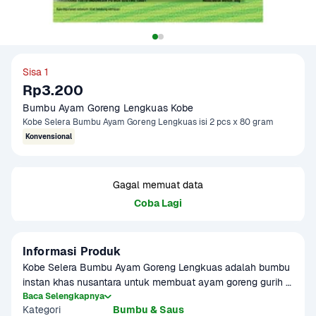
Sisa 1
Rp3.200
Bumbu Ayam Goreng Lengkuas Kobe
Kobe Selera Bumbu Ayam Goreng Lengkuas isi 2 pcs x 80 gram
Konvensional
Gagal memuat data
Coba Lagi
Informasi Produk
Kobe Selera Bumbu Ayam Goreng Lengkuas adalah bumbu 
instan khas nusantara untuk membuat ayam goreng gurih 
dengan aroma lengkuas yang kuat. Praktis digunakan 
Baca Selengkapnya
Kategori
Bumbu & Saus
tanpa tambahan bumbu lain, cocok untuk hidangan harian 