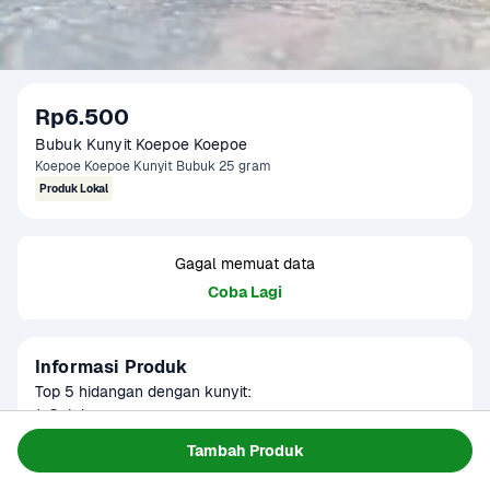
Rp6.500
Bubuk Kunyit Koepoe Koepoe
Koepoe Koepoe Kunyit Bubuk 25 gram
Produk Lokal
Gagal memuat data
Coba Lagi
Informasi Produk
Top 5 hidangan dengan kunyit:

1. Gulai

2. Tongseng

Baca Selengkapnya
Tambah Produk
Kategori
Bumbu & Saus
3. Kare

Umur Simpan
3-8 bulan
4. Marinasi ikan atau daging
