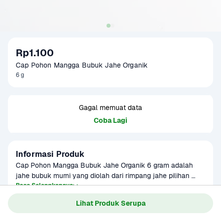
Rp1.100
Cap Pohon Mangga Bubuk Jahe Organik
6 g
Gagal memuat data
Coba Lagi
Informasi Produk
Cap Pohon Mangga Bubuk Jahe Organik 6 gram adalah 
jahe bubuk murni yang diolah dari rimpang jahe pilihan 
tanpa tambahan bahan kimia. Dengan aroma hangat dan 
Baca Selengkapnya
Kategori
Bumbu & Saus
rasa pedas alami, bubuk jahe ini cocok digunakan dalam 
Lihat Produk Serupa
Umur Simpan
3-8 bulan
berbagai masakan, minuman herbal, atau sebagai 
campuran dalam kue dan roti. Dikemas dalam sachet 