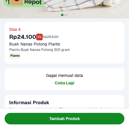
Sisa 4
Rp24.100
Rp26.500
9%
Buah Nanas Potong Planto
Planto Buah Nanas Potong 300 gram
Planto
Gagal memuat data
Coba Lagi
Informasi Produk
Nanas potong siap makan. Diproses secara higienis dan 
cocok untuk camilan, bekal, jus, dan kreasi lainnya. Lebih 
Tambah Produk
cepat dan praktis.
Baca Selengkapnya
Kategori
Buah