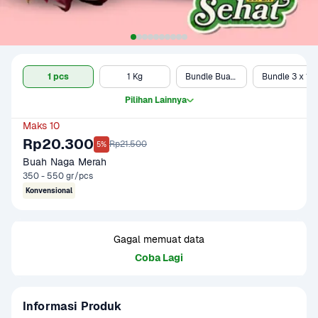
1 pcs
1 Kg
Bundle Buah Naga Merah dan ABC Squash Delight
Bundle 3 x 1 pcs
Pilihan Lainnya
Maks 10
Rp20.300
Rp21.500
5%
Buah Naga Merah
350 - 550 gr/pcs
Konvensional
Gagal memuat data
Coba Lagi
Informasi Produk