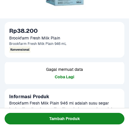
Rp38.200
Brookfarm Fresh Milk Plain
Brookfarm Fresh Milk Plain 946 mL
Konvensional
Gagal memuat data
Coba Lagi
Informasi Produk
Brookfarm Fresh Milk Plain 946 ml adalah susu segar 
berkualitas tinggi yang dihasilkan dari susu sapi murni dan 
diproses secara pasteurisasi untuk menjaga kemurnian 
Baca Selengkapnya
Tambah Produk
Kategori
Susu & Olahan
serta kandungan nutrisinya. Dengan rasa plain atau original 
Tersedia untuk
tanpa tambahan pemanis maupun perasa, susu ini cocok 
Terjadwal