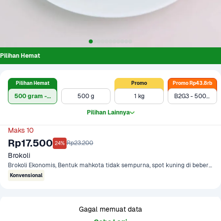
Pilihan Hemat
Pilihan Hemat
Promo
Promo Rp43.8rb
500 gram - Ekonomis
500 g
1 kg
B2G3 - 500g x 3
Pilihan Lainnya
Maks 10
Rp17.500
Rp23.200
24%
Brokoli
Brokoli Ekonomis, Bentuk mahkota tidak sempurna, spot kuning di beberapa tempat
Konvensional
Gagal memuat data