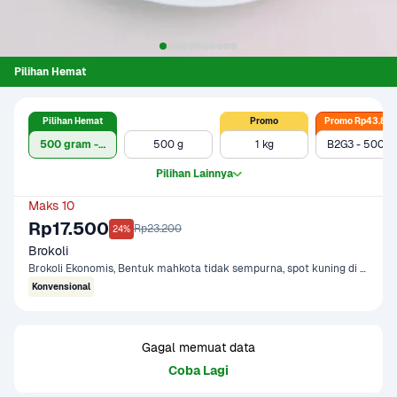
Pilihan Hemat
Pilihan Hemat
Promo
Promo Rp43.8rb
500 gram - Ekonomis
500 g
1 kg
B2G3 - 500g x 3
Pilihan Lainnya
Maks 10
Rp17.500
Rp23.200
24%
Brokoli
Brokoli Ekonomis, Bentuk mahkota tidak sempurna, spot kuning di beberapa tempat
Konvensional
Gagal memuat data
Coba Lagi