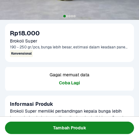
Rp18.000
Brokoli Super
190 - 250 gr/pcs, bunga lebih besar, estimasi dalam keadaan panen normal
Konvensional
Gagal memuat data
Coba Lagi
Informasi Produk
Brokoli Super memiliki perbandingan kepala bunga lebih 
besar daripada batang, dibandingkan brokoli biasa. Cocok 
diolah untuk capcay, steak, dan berbagai hidangan lainnya. 
Baca Selengkapnya
Tambah Produk
Kategori
Sayur
Produk ini dapat digunakan sebagai menu MPASI
Umur Simpan
1 minggu