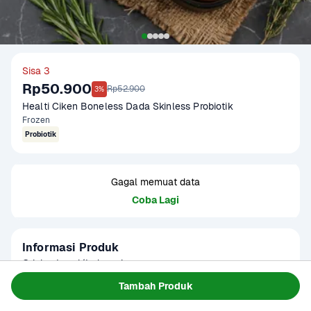
Sisa 3
Rp50.900
Rp52.900
3%
Healti Ciken Boneless Dada Skinless Probiotik
Frozen
Probiotik
Gagal memuat data
Coba Lagi
Informasi Produk
Origin : Local/Indonesia

Fat Ratio : +/- 3 gram lemak per 100 gram

Tambah Produk
Gramation : 250 gram & 500 gram

Baca Selengkapnya
Kategori
Protein
Glazing : 5-10%
