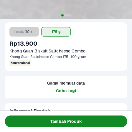
1 pack (10 x 17 g)
175 g
Rp13.900
Khong Guan Biskuit Saltcheese Combo 
Khong Guan Saltcheese Combo 175- 190 gram
Konvensional
Gagal memuat data
Coba Lagi
Informasi Produk
Khong Guan Biskuit Saltcheese Combo adalah pilihan 
Tambah Produk
camilan asin keju dalam satu paket praktis. Perpaduan rasa 
gurih dari kraker asin dan lembutnya keju menjadikan 
Baca Selengkapnya