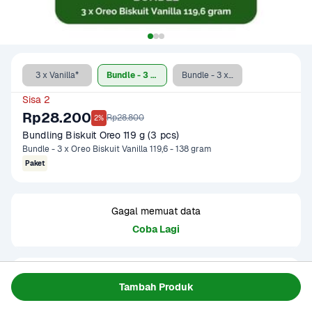
3 x Vanilla*
Bundle - 3 x Vanilla*
Bundle - 3 x Double Stuf*
Sisa 2
Rp28.200
Rp28.800
2%
Bundling Biskuit Oreo 119 g (3 pcs)
Bundle - 3 x Oreo Biskuit Vanilla 119,6 - 138 gram
Paket
Gagal memuat data
Coba Lagi
Informasi Produk
Tambah Produk
Terdiri dari 3 pack Oreo Biskuit ukuran 119,6 - 138 gram

Biskuit sandwich dengan isian krim. Tekstur biskuit renyah 