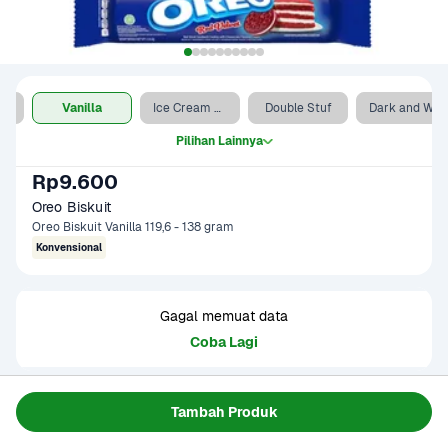
y
Vanilla
Ice Cream Blueberry
Double Stuf
Dark and White Chocolate
Pilihan Lainnya
Rp9.600
Oreo Biskuit
Oreo Biskuit Vanilla 119,6 - 138 gram
Konvensional
Gagal memuat data
Coba Lagi
Informasi Produk
Tambah Produk
Biskuit sandwich dengan isian krim. Tekstur biskuit renyah 