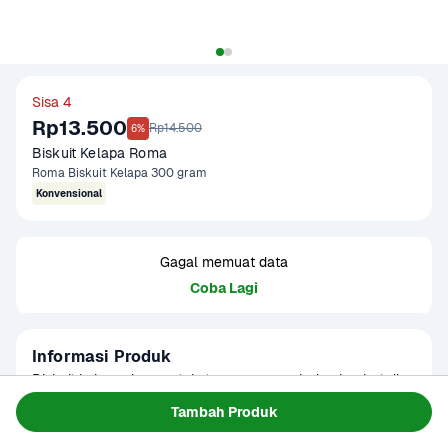
Sisa 4
Rp13.500
Rp14.500
6%
Biskuit Kelapa Roma
Roma Biskuit Kelapa 300 gram
Konvensional
Gagal memuat data
Coba Lagi
Informasi Produk
Biskuit kelapa dengan tekstur yang renyah dan lembut di 
mulut. Cocok disajikan sebagai teman minum teh atau kopi. 
Tambah Produk
Produk sudah terverifikasi halal.

Baca Selengkapnya
Kategori
Makanan Ringan
Mengandung alergen tepung terigu, whey, dan kedelai.
