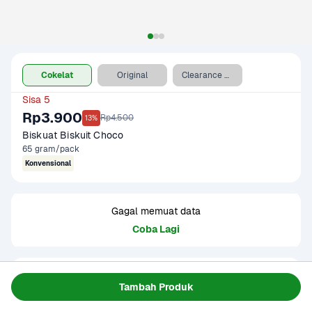
Cokelat
Original
Clearance Sale - Original
Sisa 5
Rp3.900
Rp4.500
13%
Biskuat Biskuit Choco
65 gram/pack
Konvensional
Gagal memuat data
Coba Lagi
Informasi Produk
Tambah Produk
Biskuat Choco merupakan biskuit cokelat dengan rasa 
manis dan tekstur renyah. Seluruh produk Biskuat memiliki 