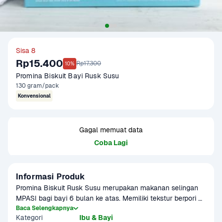
Sisa 8
Rp15.400
Rp17.300
10%
Promina Biskuit Bayi Rusk Susu
130 gram/pack
Konvensional
Gagal memuat data
Coba Lagi
Informasi Produk
Promina Biskuit Rusk Susu merupakan makanan selingan 
MPASI bagi bayi 6 bulan ke atas. Memiliki tekstur berpori 
yang mudah lumer di mulut, selain itu mengandung susu 
Baca Selengkapnya
Kategori
Ibu & Bayi
yang gurih dan nikmat untuk bayi, Dapat melatih proses 