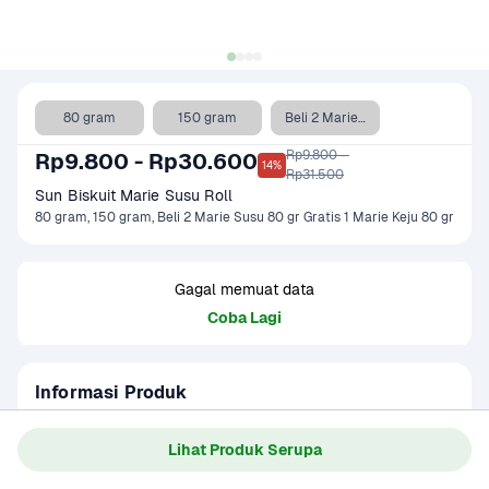
80 gram
150 gram
Beli 2 Marie Susu 80 gr Gratis 1 Marie Keju 80 gr
Rp9.800 - 

Rp9.800 - Rp30.600
14%
Rp31.500
Sun Biskuit Marie Susu Roll
80 gram, 150 gram, Beli 2 Marie Susu 80 gr Gratis 1 Marie Keju 80 gr
Gagal memuat data
Coba Lagi
Informasi Produk
Sun Biskuit Balita 80 gram adalah biskuit bergizi yang 
dirancang khusus untuk bayi dan balita. Diperkaya vitamin, 
Lihat Produk Serupa
mineral, dan kalsium untuk mendukung pertumbuhan 
Baca Selengkapnya
Kategori
Ibu & Bayi
optimal. Teksturnya lembut dan mudah dikunyah, cocok 