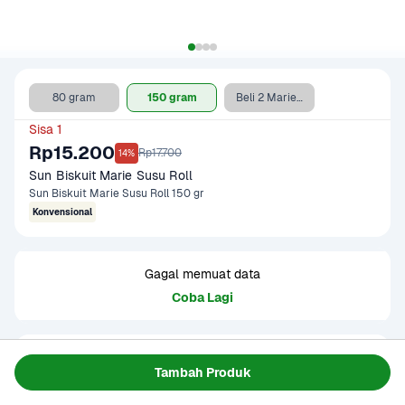
80 gram
150 gram
Beli 2 Marie Susu 80 gr Gratis 1 Marie Keju 80 gr
Sisa 1
Rp15.200
Rp17.700
14%
Sun Biskuit Marie Susu Roll
Sun Biskuit Marie Susu Roll 150 gr
Konvensional
Gagal memuat data
Coba Lagi
Informasi Produk
Tambah Produk
Sun Biskuit Balita 80 gram adalah biskuit bergizi yang 
dirancang khusus untuk bayi dan balita. Diperkaya vitamin, 