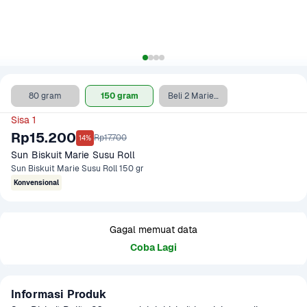
80 gram
150 gram
Beli 2 Marie Susu 80 gr Gratis 1 Marie Keju 80 gr
Sisa 1
Rp15.200
Rp17.700
14%
Sun Biskuit Marie Susu Roll
Sun Biskuit Marie Susu Roll 150 gr
Konvensional
Gagal memuat data
Coba Lagi
Informasi Produk