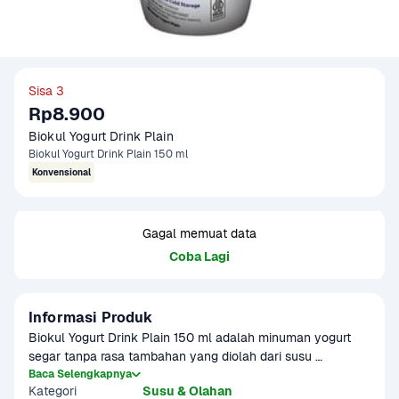
Sisa 3
Rp8.900
Biokul Yogurt Drink Plain 
Biokul Yogurt Drink Plain 150 ml
Konvensional
Gagal memuat data
Coba Lagi
Informasi Produk
Biokul Yogurt Drink Plain 150 ml adalah minuman yogurt 
segar tanpa rasa tambahan yang diolah dari susu 
berkualitas tinggi dan difermentasi dengan kultur bakteri 
Baca Selengkapnya
Kategori
Susu & Olahan
hidup. Memiliki rasa natural dengan sedikit asam khas 