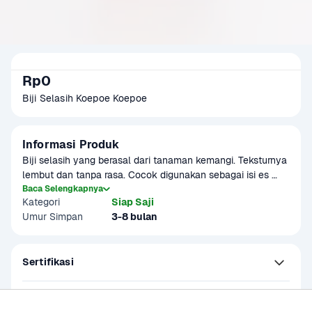
Rp0
Biji Selasih Koepoe Koepoe
Informasi Produk
Biji selasih yang berasal dari tanaman kemangi. Teksturnya 
lembut dan tanpa rasa. Cocok digunakan sebagai isi es 
buah.
Baca Selengkapnya
Kategori
Siap Saji
Umur Simpan
3-8 bulan
Sertifikasi
Kandungan dan Nutrisi