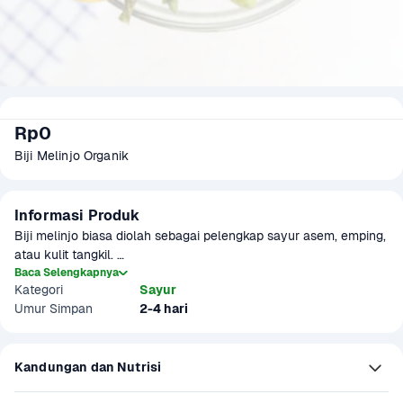
Rp0
Biji Melinjo Organik
Informasi Produk
Biji melinjo biasa diolah sebagai pelengkap sayur asem, emping, 
atau kulit tangkil. 

Baca Selengkapnya
Kategori
Sayur
Warna biji melinjo sangat beragam. Mulai dari hijau, kuning, 
Umur Simpan
2-4 hari
hingga merah tua atau ungu. Rasa biji melinjo cenderung pahit 
seperti pare.

Kandungan dan Nutrisi
Diolah secara organik, bebas dari zat kimia tambahan dan 
pestisida. Sehingga produk yang dihasilkan lebih segar, sehat, 