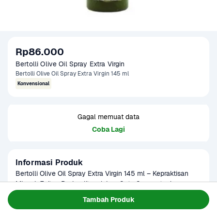
Rp86.000
Bertolli Olive Oil Spray Extra Virgin 
Bertolli Olive Oil Spray Extra Virgin 145 ml
Konvensional
Gagal memuat data
Coba Lagi
Informasi Produk
Bertolli Olive Oil Spray Extra Virgin 145 ml – Kepraktisan 
Minyak Zaitun Berkualitas dalam Satu Semprotan!

Baca Selengkapnya
Tambah Produk
Kategori
Sembako
Nikmati kemudahan memasak dan menyiapkan hidangan 
Tersedia untuk
dengan Bertolli Olive Oil Spray Extra Virgin. Dibuat dari 
1 - 2 Jam Tiba
Hari ini
Terjadwal