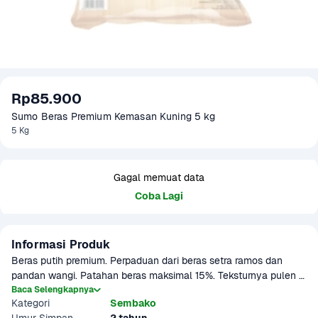
Rp85.900
Sumo Beras Premium Kemasan Kuning 5 kg
5 Kg
Gagal memuat data
Coba Lagi
Informasi Produk
Beras putih premium. Perpaduan dari beras setra ramos dan 
pandan wangi. Patahan beras maksimal 15%. Teksturnya pulen 
dan halus, namun tidak terlalu lengket. Cocok untuk konsumsi 
Baca Selengkapnya
Kategori
Sembako
sehari-hari. Setiap beras yang dikirimkan telah melalui proses 