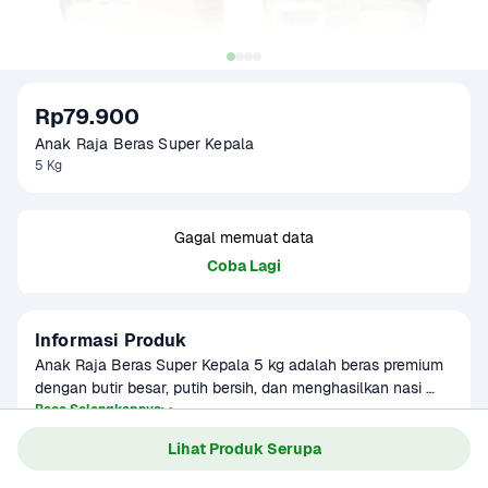
Rp79.900
Anak Raja Beras Super Kepala
5 Kg
Gagal memuat data
Coba Lagi
Informasi Produk
Anak Raja Beras Super Kepala 5 kg adalah beras premium 
dengan butir besar, putih bersih, dan menghasilkan nasi 
pulen serta wangi. Cocok untuk kebutuhan rumah tangga, 
Baca Selengkapnya
Kategori
Sembako
usaha kuliner, maupun sajian spesial keluarga. Diproses 
Lihat Produk Serupa
Umur Simpan
3-8 bulan
secara modern dan higienis untuk menjaga kualitas, 
kesegaran, serta rasa autentik beras pilihan Nusantara.