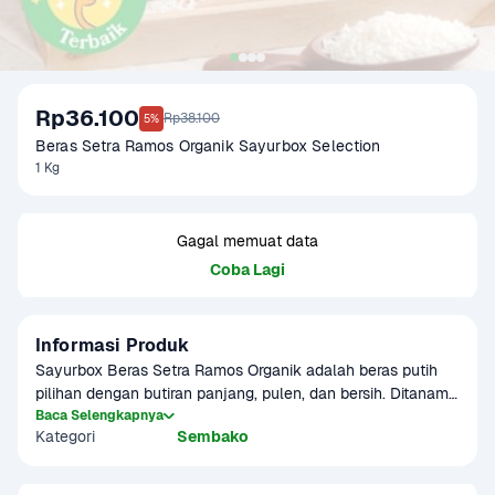
Rp36.100
Rp38.100
5%
Beras Setra Ramos Organik Sayurbox Selection
1 Kg
Gagal memuat data
Coba Lagi
Informasi Produk
Sayurbox Beras Setra Ramos Organik adalah beras putih 
pilihan dengan butiran panjang, pulen, dan bersih. Ditanam 
secara organik, bebas bahan kimia, dan cocok untuk nasi 
Baca Selengkapnya
Kategori
Sembako
harian keluarga yang sehat dan lezat. Ditanam secara 
organik tanpa pestisida dan bahan kimia tambahan. Tekstur 
beras kenyal dan pulen dengan aroma yang khas. Cocok 