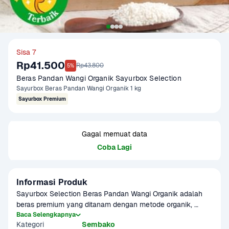
Sisa 7
Rp41.500
Rp43.800
5%
Beras Pandan Wangi Organik Sayurbox Selection
Sayurbox Beras Pandan Wangi Organik 1 kg
Sayurbox Premium
Gagal memuat data
Coba Lagi
Informasi Produk
Sayurbox Selection Beras Pandan Wangi Organik adalah 
beras premium yang ditanam dengan metode organik, 
memberikan keharuman pandan alami yang khas saat 
Baca Selengkapnya
Kategori
Sembako
dimasak. Beras ini memiliki butiran panjang dan pulen, 