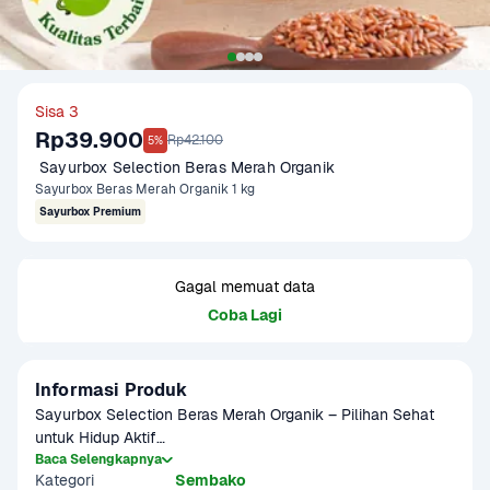
Sisa 3
Rp39.900
Rp42.100
5%
 Sayurbox Selection Beras Merah Organik 
Sayurbox Beras Merah Organik 1 kg
Sayurbox Premium
Gagal memuat data
Coba Lagi
Informasi Produk
Sayurbox Selection Beras Merah Organik – Pilihan Sehat 
untuk Hidup Aktif

Nikmati kualitas terbaik dari beras merah organik pilihan, 
Baca Selengkapnya
Kategori
Sembako
ditanam tanpa pestisida dan bahan kimia berbahaya. 