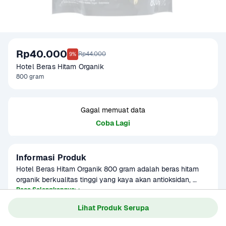
Rp40.000
Rp44.000
9%
Hotel Beras Hitam Organik
800 gram
Gagal memuat data
Coba Lagi
Informasi Produk
Hotel Beras Hitam Organik 800 gram adalah beras hitam 
organik berkualitas tinggi yang kaya akan antioksidan, 
serat, dan nutrisi penting. Ditanam secara organik tanpa 
Baca Selengkapnya
Kategori
Sembako
pestisida dan bahan kimia, beras ini memiliki tekstur kenyal 
Lihat Produk Serupa
Umur Simpan
Sebaiknya dikonsumsi sebelum 
dan rasa khas yang gurih, menjadikannya pilihan sehat 
tanggal kedaluwarsa yang tertera 
untuk mendukung pola makan seimbang. 