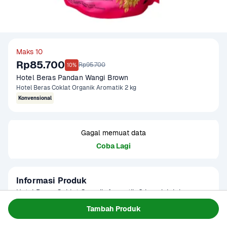
Maks 10
Rp85.700
Rp95.700
10%
Hotel Beras Pandan Wangi Brown
Hotel Beras Coklat Organik Aromatik 2 kg
Konvensional
Gagal memuat data
Coba Lagi
Informasi Produk
Hotel Beras Coklat Organik Aromatik 2 kg adalah beras 
coklat organik berkualitas tinggi dengan aroma khas yang 
Tambah Produk
wangi dan rasa yang lebih kaya dibandingkan beras putih 
Baca Selengkapnya
Kategori
Sembako
biasa. Beras ini diproses secara alami tanpa pestisida dan 