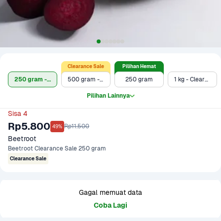
Clearance Sale
Pilihan Hemat
250 gram - Clearance Sale
500 gram - Clearance Sale
250 gram
1 kg - Clearance Sale
Pilihan Lainnya
Sisa 4
Rp5.800
Rp11.500
49%
Beetroot
Beetroot Clearance Sale 250 gram
Clearance Sale
Gagal memuat data
Coba Lagi