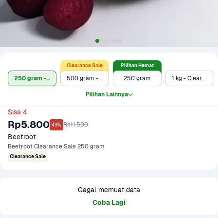
Clearance Sale
Pilihan Hemat
250 gram - Clearance Sale
500 gram - Clearance Sale
250 gram
1 kg - Clearance Sale
Pilihan Lainnya
Sisa 4
Rp5.800
Rp11.500
49%
Beetroot
Beetroot Clearance Sale 250 gram
Clearance Sale
Gagal memuat data
Coba Lagi