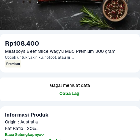
Rp108.400
Meatboys Beef Slice Wagyu MB5 Premium 300 gram
Cocok untuk yakiniku, hotpot, atau grill.
Premium
Gagal memuat data
Coba Lagi
Informasi Produk
Origin : Australia

Fat Ratio : 20%

Gramation : 300 gram

Baca Selengkapnya