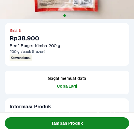
Sisa 5
Rp38.900
Beef Burger Kimbo 200 g
200 gr/pack (frozen)
Konvensional
Gagal memuat data
Coba Lagi
Informasi Produk
Merupakan olahan daging untuk isian burger. Terbuat dari 
daging sapi berkualitas yang diproses dengan higienis. 
Tambah Produk
Cocok sebagai isian burger atau menu lainnya.

Baca Selengkapnya
Kategori
Siap Saji
Produk sudah terverifikasi halal.