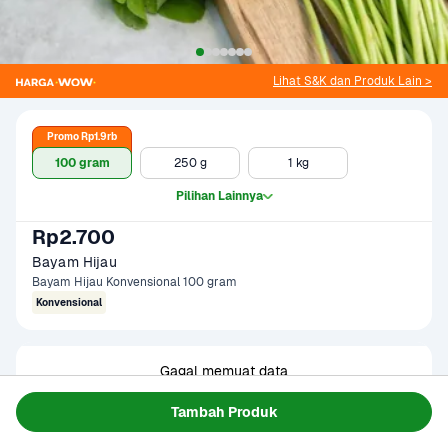
Lihat S&K dan Produk Lain >
Promo Rp1.9rb
100 gram
250 g
1 kg
Pilihan Lainnya
Rp2.700
Bayam Hijau
Bayam Hijau Konvensional 100 gram
Konvensional
Gagal memuat data
Coba Lagi
Tambah Produk