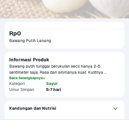
Rp0
Bawang Putih Lanang
Informasi Produk
Bawang putih tunggal berukuran kecil hanya 2-5 
sentimeter saja. Rasa dan aromanya kuat. Kulitnya 
berwarna putih keunguan. Bawang tunggal hanya terdiri 
Baca Selengkapnya
Kategori
Sayur
dari satu siung saja. Produk ini dapat digunakan sebagai 
Umur Simpan
5-7 hari
menu MPASI
Kandungan dan Nutrisi
Petunjuk Penyimpanan