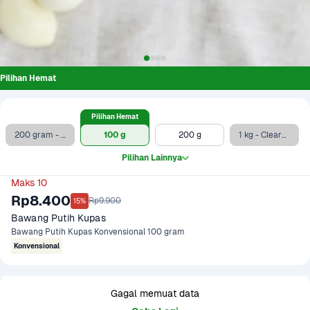
Pilihan Hemat
Pilihan Hemat
200 gram - Clearance Sale
100 g
200 g
1 kg - Clearance Sale
Pilihan Lainnya
Maks 10
Rp8.400
Rp9.900
15%
Bawang Putih Kupas
Bawang Putih Kupas Konvensional 100 gram
Konvensional
Gagal memuat data