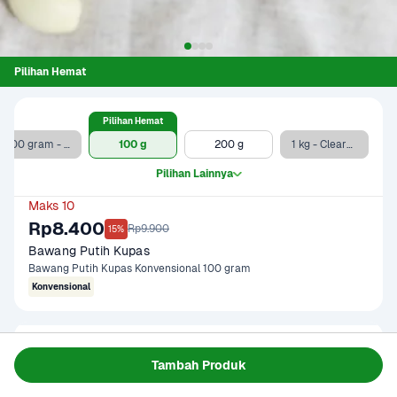
Pilihan Hemat
Pilihan Hemat
200 gram - Clearance Sale
100 g
200 g
1 kg - Clearance Sale
Pilihan Lainnya
Maks 10
Rp8.400
Rp9.900
15%
Bawang Putih Kupas
Bawang Putih Kupas Konvensional 100 gram
Konvensional
Gagal memuat data
Tambah Produk
Coba Lagi