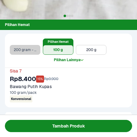
Pilihan Hemat
Pilihan Hemat
200 gram - Clearance Sale
100 g
200 g
Pilihan Lainnya
Sisa 7
Rp8.400
Rp9.900
15%
Bawang Putih Kupas
100 gram/pack
Konvensional
Gagal memuat data
Tambah Produk
Coba Lagi