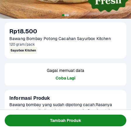
Rp18.500
Bawang Bombay Potong Cacahan Sayurbox Kitchen
120 gram/pack
Sayurbox Kitchen
Gagal memuat data
Coba Lagi
Informasi Produk
Bawang bombay yang sudah dipotong cacah.Rasanya 
agak pedas gurih dan teksturnya renyah. Cocok untuk 
teriyaki, telur dadar, dan berbagai kreasi masakan lainnya.
Baca Selengkapnya
Tambah Produk
Kategori
Sayur
Tersedia untuk
Terjadwal