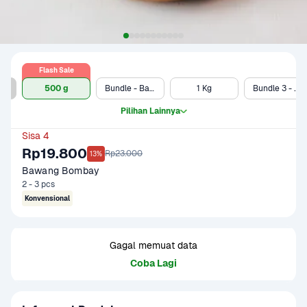
Flash Sale
500 g (Ekonomis)
500 g
Bundle - Bawang Bombay 500 gram & Telur Ayam Negeri 10 pcs
1 Kg
Bundle 3 - 500 gram
Pilihan Lainnya
Sisa 4
Rp19.800
Rp23.000
13%
Bawang Bombay
2 - 3 pcs
Konvensional
Gagal memuat data
Coba Lagi