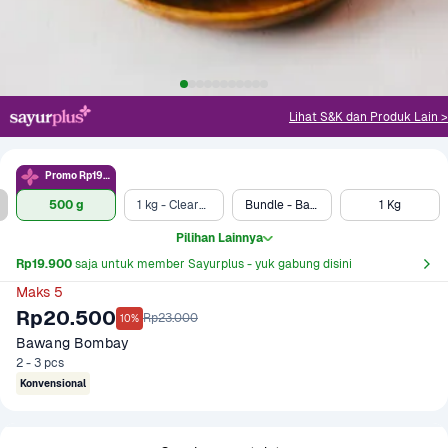
Lihat S&K dan Produk Lain >
Promo Rp19.9rb
500 g
1 kg - Clearance Sale
Bundle - Bawang Bombay 500 gram & Telur Ayam Negeri 10 pcs
1 Kg
Pilihan Lainnya
Rp19.900
 saja untuk member Sayurplus - yuk gabung disini
Maks 5
Rp20.500
Rp23.000
10%
Bawang Bombay
2 - 3 pcs
Konvensional