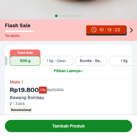
Flash Sale
:
:
10
13
22
Tersedia
Flash Sale
500 g (Ekonomis)
500 g
1 kg - Clearance Sale
Bundle - Bawang Bombay 500 gram & Telur Ayam Negeri 10 pcs
1 Kg
Pilihan Lainnya
Maks 1
Rp19.800
Rp23.000
13%
Bawang Bombay
2 - 3 pcs
Konvensional
Tambah Produk
Gagal memuat data