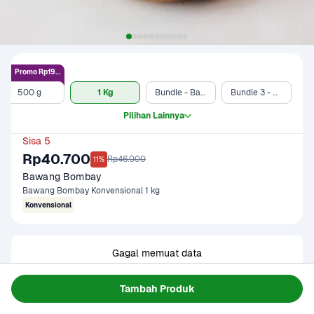
Promo Rp19.9rb
500 g
1 Kg
Bundle - Bawang Bombay 500 gram & Telur Ayam Negeri 10 pcs
Bundle 3 - 500 gram
Pilihan Lainnya
Sisa 5
Rp40.700
Rp46.000
11%
Bawang Bombay
Bawang Bombay Konvensional 1 kg
Konvensional
Gagal memuat data
Coba Lagi
Tambah Produk